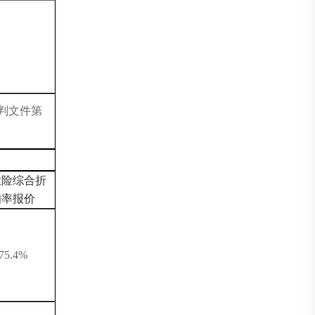
判文件第
业险综合折
扣率报价
75.4%