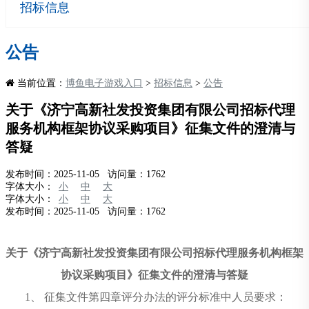
招标信息
公告
当前位置：
博鱼电子游戏入口
>
招标信息
>
公告
关于《济宁高新社发投资集团有限公司招标代理
服务机构框架协议采购项目》征集文件的澄清与
答疑
发布时间：2025-11-05 访问量：1762
字体大小：
小
中
大
字体大小：
小
中
大
发布时间：2025-11-05 访问量：1762
关于《济宁高新社发投资集团有限公司招标代理服务机构框架
协议采购项目》征集文件的澄清与答疑
1、 征集文件第四章评分办法的评分标准中人员要求：