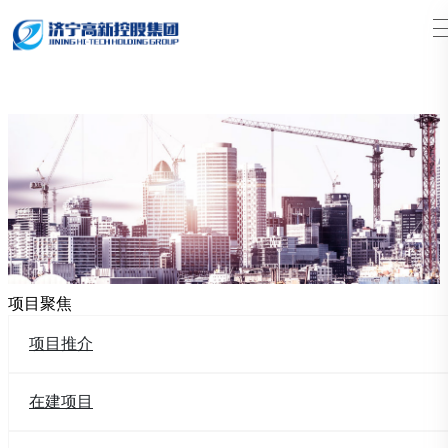
搜索
项目聚焦
项目推介
在建项目