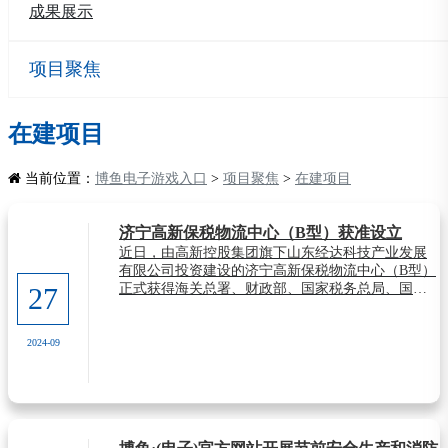
成果展示
项目聚焦
在建项目
当前位置：
博鱼电子游戏入口
>
项目聚焦
>
在建项目
济宁高新保税物流中心（B型）获准设立
近日，由高新控股集团旗下山东经达科技产业发展
有限公司投资建设的济宁高新保税物流中心（B型）
正式获得海关总署、财政部、国家税务总局、国家
27
外汇管理局四部门准予设立的批复，标志着济宁外
向型经济再增一个“新平台”，将进一步推动济宁市跨
境电商、现代物流业蓬勃发展，助力企业大力开拓
2024-09
国际市场。自承接项目投资建设以来···