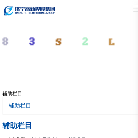
搜索
辅助栏目
辅助栏目
辅助栏目