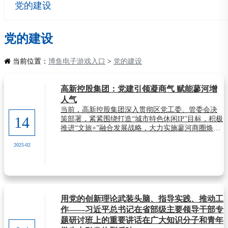
党的建设
党的建设
当前位置：
博鱼电子游戏入口
>
党的建设
高新控股集团：党建引领凝商气 赋能蓼河增
人气
当前，高新控股集团深入贯彻区党工委、管委会决
14
策部署，紧紧围绕打造“城市特色休闲IP”目标，积极
推进“文旅+”融合发展战略，大力实施蓼河商圈焕新
工程，致力于将蓼河商圈打造成城市文化新地标、
2025-02
城市休闲集聚地、城市记忆打卡地、都市烟火场景
地。为赋能“蓼河商圈”高质量发展，集团党委坚持党
建引领，以“党建+”为抓手···
用党的创新理论武装头脑、指导实践、推动工
作——习近平总书记在省部级主要领导干部专
题研讨班上的重要讲话在广大知识分子和青年