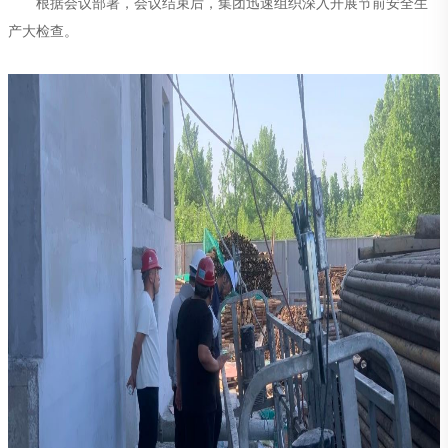
根据会议部署，会议结束后，集团迅速组织深入开展节前安全生
产大检查。