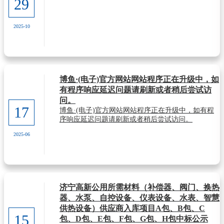
29
2025-10
博鱼·(电子)官方网站网站程序正在升级中，如
有程序响应延迟问题请刷新或者稍后尝试访
问。
17
博鱼·(电子)官方网站网站程序正在升级中，如有程
序响应延迟问题请刷新或者稍后尝试访问。
2025-06
济宁高新公用所需材料（补偿器、阀门、换热
器、水泵、自控设备、仪表设备、水表、智慧
供热设备）供应商入库项目A包、B包、C
15
包、D包、E包、F包、G包、H包中标公示