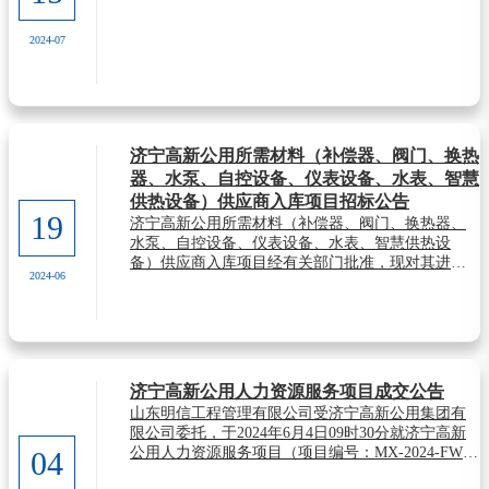
2024-07
济宁高新公用所需材料（补偿器、阀门、换热
器、水泵、自控设备、仪表设备、水表、智慧
供热设备）供应商入库项目招标公告
19
济宁高新公用所需材料（补偿器、阀门、换热器、
水泵、自控设备、仪表设备、水表、智慧供热设
备）供应商入库项目经有关部门批准，现对其进行
2024-06
公开招标，有关事宜公告如下：一、项目基本信息
1、项目编号：MX-2024-FW-（06）0012、工程名
称：济宁高新公用所需材料（补偿器、阀门、换热
器、水泵、自控设备、仪表设备、水表、智慧···
济宁高新公用人力资源服务项目成交公告
山东明信工程管理有限公司受济宁高新公用集团有
限公司委托，于2024年6月4日09时30分就济宁高新
公用人力资源服务项目（项目编号：MX-2024-FW-
04
（05）001）以竞争性磋商的方式进行采购，择优选